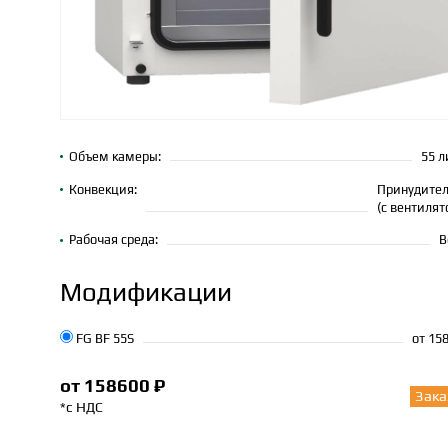
Объем камеры:
55 л
Конвекция:
Принудител
(с вентилят
Рабочая среда:
В
Модификации
FG BF 55S
от 15
от 158600 ₽
Зака
*с НДС