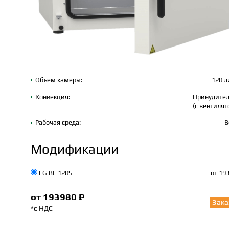
Объем камеры:
120 л
Конвекция:
Принудител
(с вентилят
Рабочая среда:
В
Модификации
FG BF 120S
от 19
от 193980 ₽
Зака
*с НДС