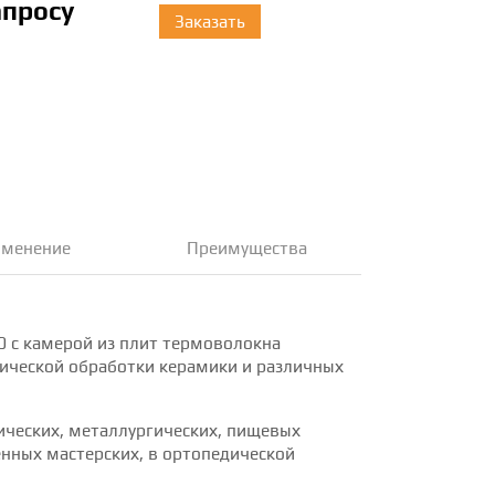
апросу
Заказать
менение
Преимущества
0 с камерой из плит термоволокна
мической обработки керамики и различных
ических, металлургических, пищевых
енных мастерских, в ортопедической