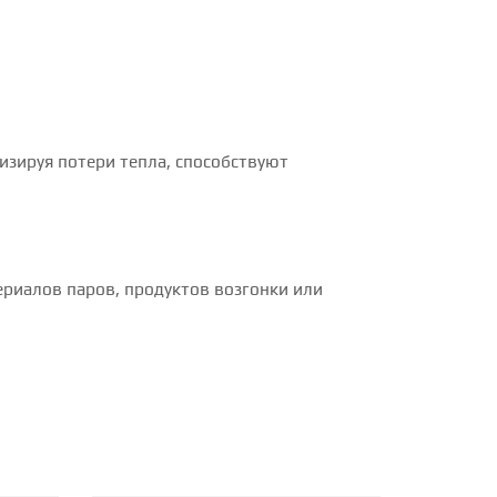
зируя потери тепла, способствуют
я
й
риалов паров, продуктов возгонки или