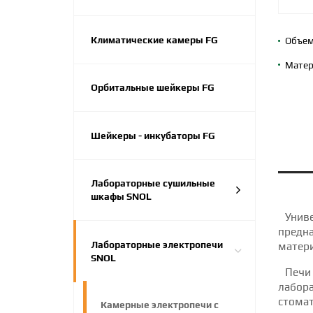
Климатические камеры FG
Объем
Матер
Орбитальные шейкеры FG
Шейкеры - инкубаторы FG
Лабораторные сушильные
шкафы SNOL
Унив
предна
Лабораторные электропечи
матери
SNOL
Печи
лабора
стомат
Камерные электропечи с