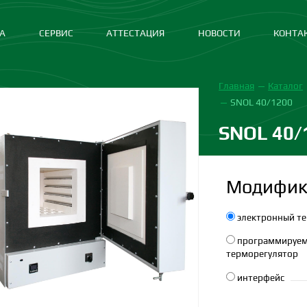
А
СЕРВИС
АТТЕСТАЦИЯ
НОВОСТИ
КОНТА
Главная
Каталог
SNOL 40/1200
SNOL 40/
Модифик
электронный те
программируе
терморегулятор
интерфейс