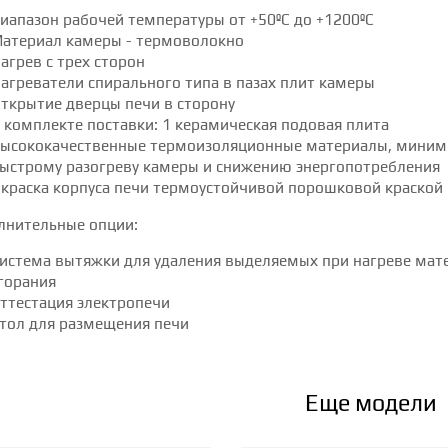
иапазон рабочей температуры от +50ºC до +1200ºC
атериал камеры - термоволокно
агрев с трех сторон
агреватели спирального типа в пазах плит камеры
ткрытие дверцы печи в сторону
 комплекте поставки: 1 керамическая подовая плита
ысококачественные термоизоляционные материалы, миними
ыстрому разогреву камеры и снижению энергопотреблени
краска корпуса печи термоустойчивой порошковой краско
лнительные опции:
истема вытяжки для удаления выделяемых при нагреве мате
горания
ттестация электропечи
тол для размещения печи
Еще модели