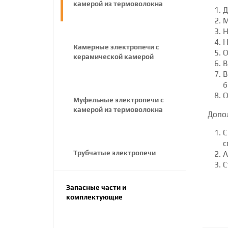
камерой из термоволокна
Д
М
Н
Н
Камерные электропечи с
О
керамической камерой
В
В
б
О
Муфельные электропечи с
камерой из термоволокна
Допо
С
с
Трубчатые электропечи
А
С
Запасные части и
комплектующие