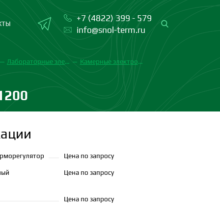
+7 (4822) 399 - 579
КТЫ
info@snol-term.ru
Лабораторные электропечи SNOL
Камерные электропечи с камерой из термоволокна
1200
ации
рморегулятор
Цена по запросу
мый
Цена по запросу
Цена по запросу